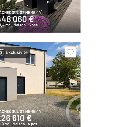
ACHECOUL ST MEME 44
448 060 €
2
1,4 m
, Maison
, 5 pcs
Exclusivité
ACHECOUL ST MEME 44
226 610 €
2
0,9 m
, Maison
, 4 pcs