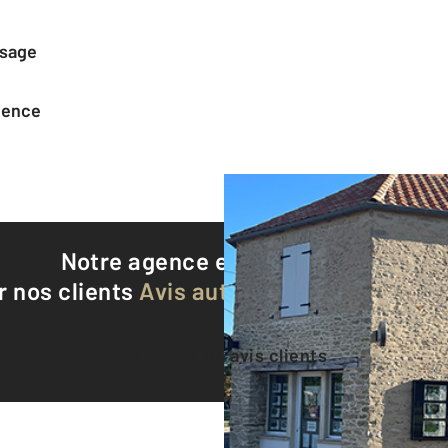
ssage
agence
Notre agence est notée
9,1/10
r nos clients
Avis authentifiés par Qualite
Voir tous les avis clients