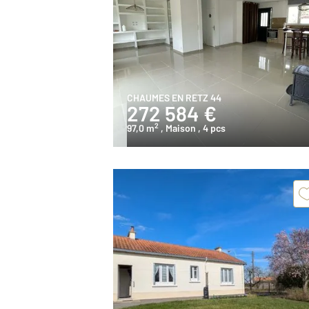
CHAUMES EN RETZ 44
272 584 €
2
97,0 m
, Maison
, 4 pcs