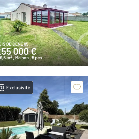
OIS DE CENE 85
255 000 €
2
9,6 m
, Maison
, 5 pcs
Exclusivité