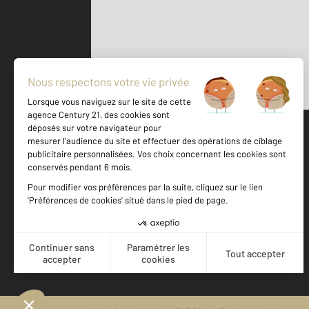
Parlons de vous, parlons biens
500 m
©
Mappy
Votre agence est notée
Achat
Location
Vente
Gestion
9,1
/
10
9,8/10