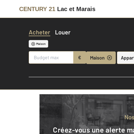
CENTURY 21
Lac et Marais
Acheter
Louer
Maison
€
Maison
Appar
No
Créez-vous une alerte mail pour être averti quand une annonce est en ligne et consultez la