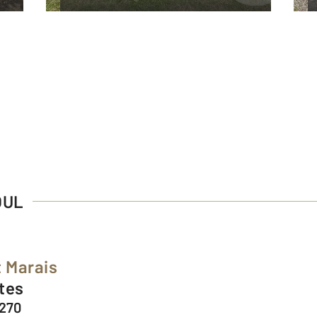
OUL
t Marais
ntes
270