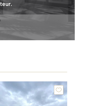
teur.
e