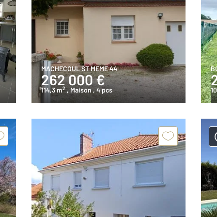
MACHECOUL ST MEME 44
B
262 000 €
2
114,3 m
, Maison
, 4 pcs
10