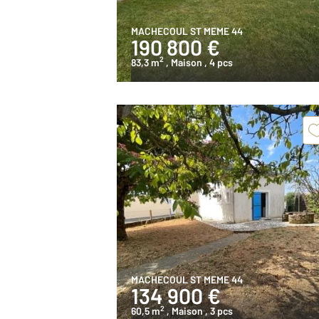
MACHECOUL ST MEME 44
190 800 €
2
83,3 m
, Maison
, 4 pcs
MACHECOUL ST MEME 44
134 900 €
2
60,5 m
, Maison
, 3 pcs