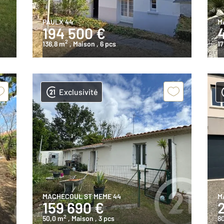
PAULX 44
M
194 500 €
2
136,8 m
, Maison
, 6 pcs
17
Exclusivité
MACHECOUL ST MEME 44
M
159 690 €
2
50,0 m
, Maison
, 3 pcs
8