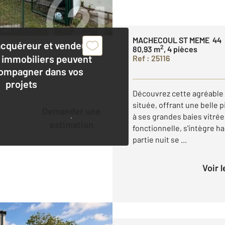
MACHECOUL ST MEME 44
acquéreur et vendeur,
2
80,93 m
, 4 pièces
 immobiliers peuvent
Ref : 25116
ompagner dans vos
projets
Découvrez cette agréable
située, offrant une belle 
Demander une
à ses grandes baies vitrée
estimation
fonctionnelle, s'intègre h
partie nuit se ...
Voir 