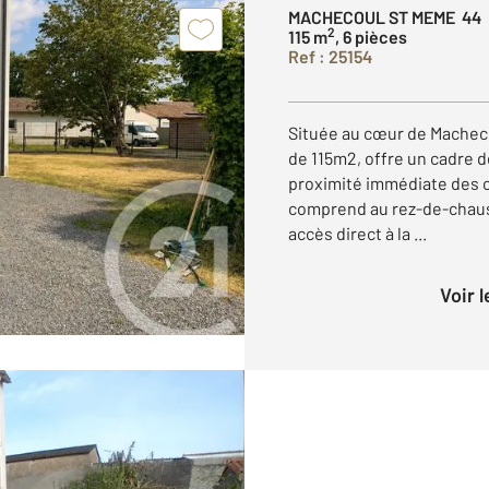
MACHECOUL ST MEME 44
2
115 m
, 6 pièces
Ref : 25154
Située au cœur de Machec
de 115m2, offre un cadre d
proximité immédiate des c
comprend au rez-de-chaus
accès direct à la ...
Voir 