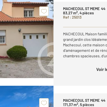
MACHECOUL ST MEME 44
2
83,27 m
, 4 pièces
Ref : 25013
MACHECOUL Maison familia
grand jardin clos Idéaleme
Machecoul, cette maison o
d'aménagement et de rénov
chambres spacieuses, d'une
Voir 
MACHECOUL ST MEME 44
2
171,37 m
, 5 pièces