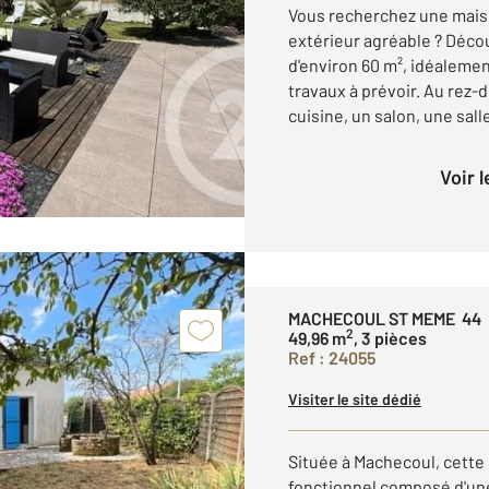
Vous recherchez une mai
extérieur agréable ? Déco
d'environ 60 m², idéaleme
travaux à prévoir. Au rez
cuisine, un salon, une salle
Voir 
MACHECOUL ST MEME 44
2
49,96 m
, 3 pièces
Ref : 24055
Visiter le site dédié
Située à Machecoul, cette 
fonctionnel composé d'une